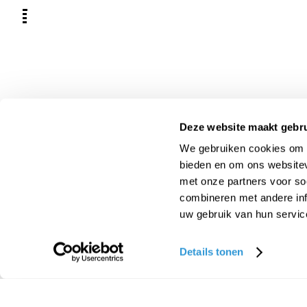
Deze website maakt gebru
eed help?
We gebruiken cookies om c
bieden en om ons websitev
met onze partners voor so
combineren met andere inf
uw gebruik van hun servic
Report side effect
Business Development
Details tonen