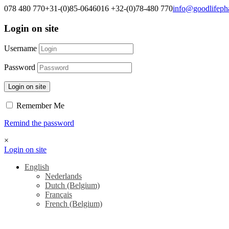
078 480 770
+31-(0)85-0646016
+32-(0)78-480 770
info@goodlifep
Login on site
Username
Password
Login on site
Remember Me
Remind the password
×
Login on site
English
Nederlands
Dutch (Belgium)
Français
French (Belgium)