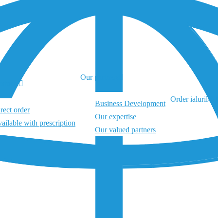
Our partners
oducts
Order ialuril® P
Business Development
rect order
Our expertise
ailable with prescription
Our valued partners