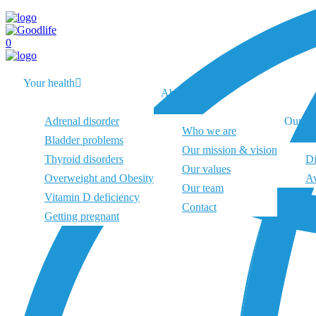
0
Your health
About us
Adrenal disorder
Our pr
Who we are
Bladder problems
Our mission & vision
Thyroid disorders
Di
Our values
Overweight and Obesity
Av
Our team
Vitamin D deficiency
Contact
Getting pregnant