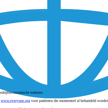
bedrijfseconomische redenen.
e
www.everyone.org
voor patiënten die momenteel al behandeld worden